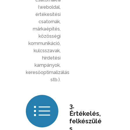
(weboldal,
értékesítési
csatornák,
márkaépítés,
közösségi
kommunikáció,
kulcsszavak,
hirdetési
kampányok,
keresőoptimalizálás
stb.).
3.
Értékelés,
felkészülé
s