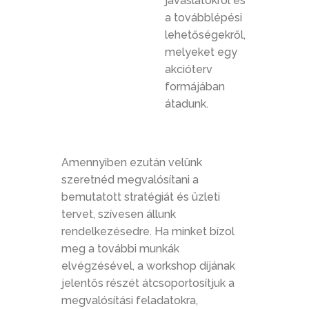
javaslatokról és
a továbblépési
lehetőségekről,
melyeket egy
akcióterv
formájában
átadunk.
Amennyiben ezután velünk
szeretnéd megvalósítani a
bemutatott stratégiát és üzleti
tervet, szívesen állunk
rendelkezésedre. Ha minket bízol
meg a további munkák
elvégzésével, a workshop díjának
jelentős részét átcsoportosítjuk a
megvalósítási feladatokra,