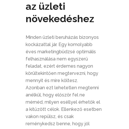
az üzleti
növekedéshez
Minden üzleti beruházás bizonyos
kockázattal jár. Egy komolyabb
éves marketingbüdzsé optimális
felhasználása nem egyszerű
feladat, ezért érdemes nagyon
körültekintően megtervezni, hogy
mennyit és mire költesz.
Azonban ezt lehetetlen megtenni
anélkül, hogy először fel ne
mérnéd, milyen eséllyel érhetők el
a kitűzött célok. Ellenkező esetben
vakon repülsz, és csak
reménykedsz benne, hogy jól