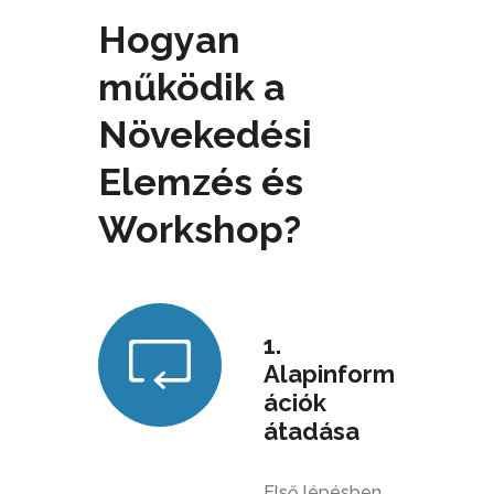
Hogyan
működik a
Növekedési
Elemzés és
Workshop?
1.
Alapinform
ációk
átadása
Első lépésben