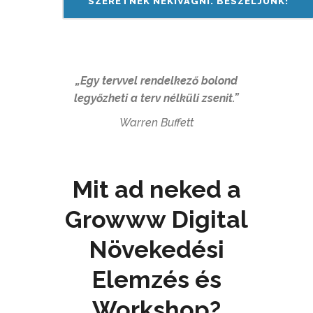
SZERETNÉK NEKIVÁGNI. BESZÉLJÜNK!
„Egy tervvel rendelkező bolond
legyőzheti a terv nélküli zsenit.”
Warren Buffett
Mit ad neked a
Growww Digital
Növekedési
Elemzés és
Workshop?