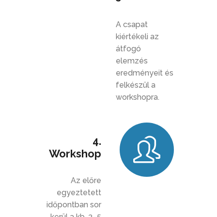
A csapat
kiértékeli az
átfogó
elemzés
eredményeit és
felkészül a
workshopra.
4.
Workshop
Az előre
egyeztetett
időpontban sor
kerül a kb. 3–5