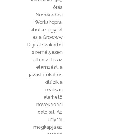
órás
Növekedési
Workshopra,
ahol az ügyfél
és a Growww
Digital szakértői
személyesen
átbeszélik az
elemzést, a
javaslatokat és
kitűzik a
reálisan
elérhető
növekedési
célokat. Az
ügyfél
megkapja az