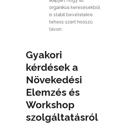
alapján, hogy az
organikus keresésekből
is stabil bevételekre
tehess szert hosszú
távon.
Gyakori
kérdések a
Növekedési
Elemzés és
Workshop
szolgáltatásról