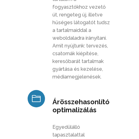
fogyasztókhoz vezető
út, rengeteg új, illetve
hűséges látogatót tudsz
a tartalmaiddal a
weboldaladra irányítani.
Amit nyújtunk: tervezés,
csatornák kiépítése,
keresőbarát tartalmak
gyártása és kezelése,
médiamegjelenések.
Árösszehasonlító
optimalizálás
Egyedülálló
tapasztalattal