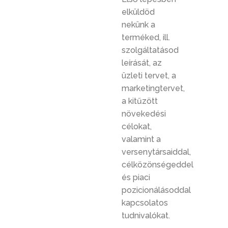
elküldöd
nekünk a
terméked, ill.
szolgáltatásod
leírását, az
üzleti tervet, a
marketingtervet,
a kitűzött
növekedési
célokat,
valamint a
versenytársaiddal,
célközönségeddel
és piaci
pozicionálásoddal
kapcsolatos
tudnivalókat.