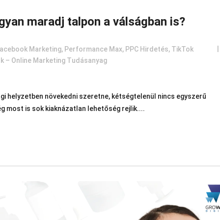
gyan maradj talpon a válságban is?
acebook Marketing
,
Performance Max
,
PPC Hirdetés
,
TikTok
k – Online Marketing Tudásanyag
ági helyzetben növekedni szeretne, kétségtelenül nincs egyszerű
most is sok kiaknázatlan lehetőség rejlik....