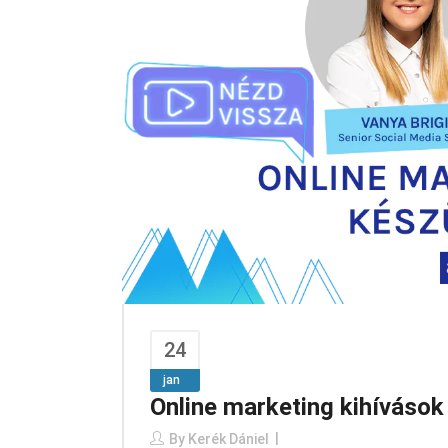
24
jan
Online marketing kihívások 
By
Kerék Dániel