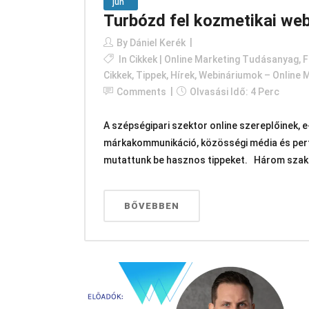
jún
Turbózd fel kozmetikai we
By
Dániel Kerék
In
Cikkek | Online Marketing Tudásanyag
,
F
Cikkek, Tippek, Hírek
,
Webináriumok – Online 
Comments
Olvasási Idő: 4 Perc
A szépségipari szektor online szereplőinek, 
márkakommunikáció, közösségi média és perf
mutattunk be hasznos tippeket. Három szakér
BŐVEBBEN