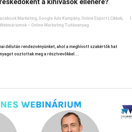
eskedőként a kihívások ellenére?
acebook Marketing
,
Google Ads Kampány
,
Online Export | Cikkek,
Webináriumok – Online Marketing Tudásanyag
mai délután rendezvényünket, ahol a meghívott szakértők hat
agot osztottak meg a résztvevőkkel....