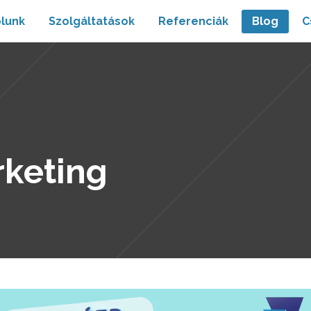
lunk
Szolgáltatások
Referenciák
Blog
C
keting