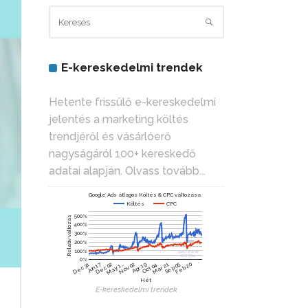
E-kereskedelmi trendek
Hetente frissülő e-kereskedelmi
jelentés a marketing költés
trendjéről és vásárlóerő
nagyságáról 100+ kereskedő
adatai alapján.
Olvass tovább...
Google Ads átlagos Költés & CPC változása
Költés
CPC
500%
Relatív változás
400%
300%
200%
100%
0%
Nov 02
Dec 02
Jun 17
Feb 20
Sep 05
Mar 21
Oct 04
Apr 19
May 1…
Dec 31
Hét
E-kereskedelmi trendek