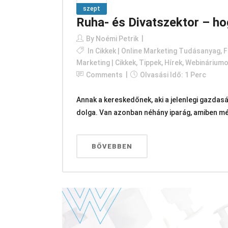
szept
Ruha- és Divatszektor – ho
By
Noémi Petrik
In
Cikkek | Online Marketing Tudásanyag
,
F
Marketing | Cikkek, Tippek, Hírek
,
Webináriumo
Comments
Olvasási Idő: 1 Perc
Annak a kereskedőnek, aki a jelenlegi gazdas
dolga. Van azonban néhány iparág, amiben még 
BŐVEBBEN