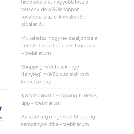
hirdetéseknél: nagyobb lesz a
verseny, de a ROIshopper
továbbra is az e-kereskedők
oldalán áll
Mit tehetsz, hogy ne daráljon be a
Temu? Túlélő tippek és tanácsok
– webinárium
Shopping hirdetések – így
(tényleg) működik az akár 20%
kedvezmény
5 Szezonindító Shopping-hirdetés
tipp – webinárium
Az üzletileg megtérülő Shopping-
kampányok titka – webinárium