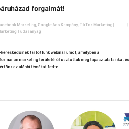
báruházad forgalmát!
acebook Marketing
,
Google Ads Kampány
,
TikTok Marketing |
Marketing Tudásanyag
e-kereskedőinek tartottunk webináriumot, amelyben a
ormance marketing területéről osztottuk meg tapasztalatainkat é
tőnk az alábbi témákat fedte...