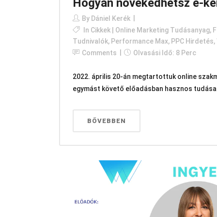
Hogyan növekedhetsz e-ker
By
Dániel Kerék
In
Cikkek | Online Marketing Tudásanyag
,
F
Tudnivalók
,
Performance Max
,
PPC Hirdetés
,
Comments
Olvasási Idő: 8 Perc
2022. április 20-án megtartottuk online szak
egymást követő előadásban hasznos tudásany
BŐVEBBEN