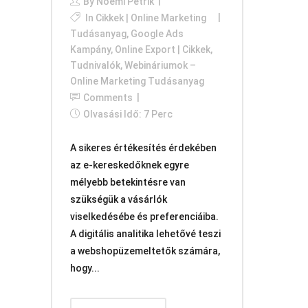
By
Noémi Petrik
In
Cikkek | Online Marketing
Tudásanyag
,
Google Ads
Kampány
,
Online Export | Cikkek,
Tudnivalók
,
Webináriumok –
Online Marketing Tudásanyag
Comments
Olvasási Idő: 7 Perc
A sikeres értékesítés érdekében
az e-kereskedőknek egyre
mélyebb betekintésre van
szükségük a vásárlók
viselkedésébe és preferenciáiba.
A digitális analitika lehetővé teszi
a webshopüzemeltetők számára,
hogy...