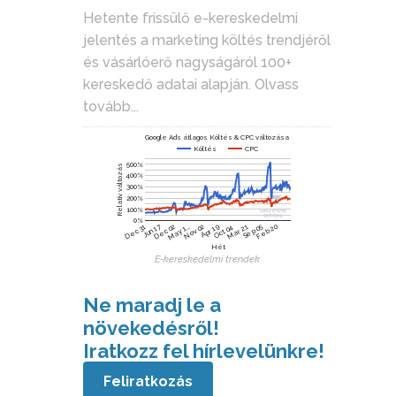
Hetente frissülő e-kereskedelmi
jelentés a marketing költés trendjéről
és vásárlóerő nagyságáról 100+
kereskedő adatai alapján.
Olvass
tovább...
Google Ads átlagos Költés & CPC változása
Költés
CPC
500%
Relatív változás
400%
300%
200%
100%
0%
Jun 17
Dec 02
Nov 02
Sep 05
Feb 20
Dec 31
May 1…
Apr 19
Oct 04
Mar 21
Hét
E-kereskedelmi trendek
Ne maradj le a
növekedésről!
Iratkozz fel hírlevelünkre!
Feliratkozás