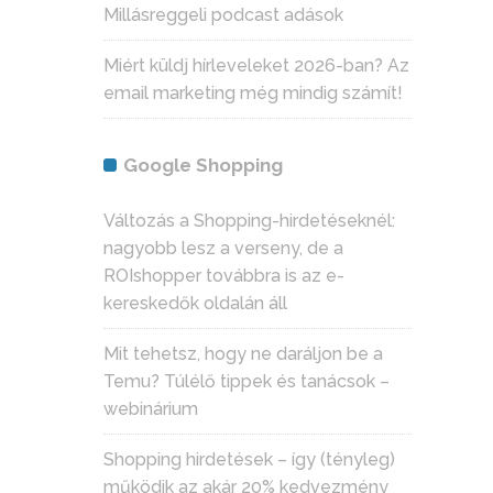
Millásreggeli podcast adások
Miért küldj hírleveleket 2026-ban? Az
email marketing még mindig számít!
Google Shopping
Változás a Shopping-hirdetéseknél:
nagyobb lesz a verseny, de a
ROIshopper továbbra is az e-
kereskedők oldalán áll
Mit tehetsz, hogy ne daráljon be a
Temu? Túlélő tippek és tanácsok –
webinárium
Shopping hirdetések – így (tényleg)
működik az akár 20% kedvezmény