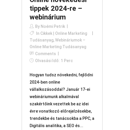
tippek 2024-re –
webinárium
By
Noémi Petrik
In
Cikkek | Online Marketing
Tudásanyag
,
Webináriumok –
Online Marketing Tudásanyag
Comments
Olvasási Idő: 1 Perc
Hogyan tudsz növekedni, fejlődni
2024-ben online
vállalkozásoddal? Január 17-ei
webináriumunk alkalmával
szakértőink vezettek be az idei
évre vonatkozó előrejelzésekbe,
trendekbe és tanácsokba a PPC, a
Digitális analitika, a SEO és...