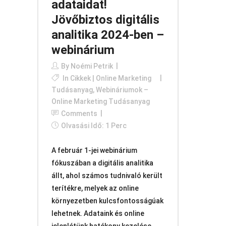
adataidat!
Jövőbiztos digitális
analitika 2024-ben –
webinárium
By
Noémi Petrik
In
Cikkek | Online Marketing
Tudásanyag
,
Webináriumok –
Online Marketing Tudásanyag
Comments
Olvasási Idő: 1 Perc
A február 1-jei webinárium
fókuszában a digitális analitika
állt, ahol számos tudnivaló került
terítékre, melyek az online
környezetben kulcsfontosságúak
lehetnek. Adataink és online
jelenlétünk hatékony kezelése