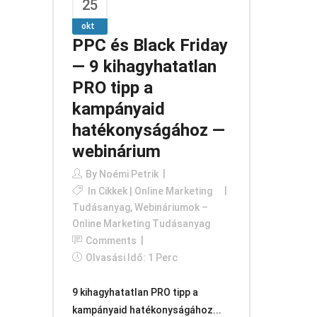
25
okt
PPC és Black Friday
— 9 kihagyhatatlan
PRO tipp a
kampányaid
hatékonyságához —
webinárium
By
Noémi Petrik
In
Cikkek | Online Marketing
Tudásanyag
,
Webináriumok –
Online Marketing Tudásanyag
Comments
Olvasási Idő: 1 Perc
9 kihagyhatatlan PRO tipp a
kampányaid hatékonyságához...