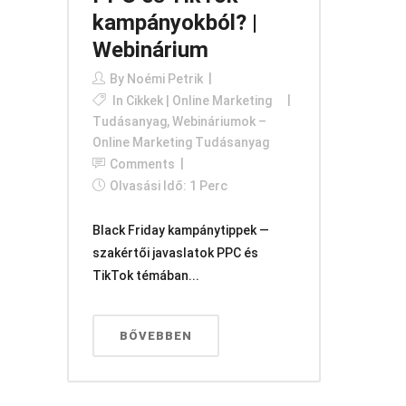
kampányokból? |
Webinárium
By
Noémi Petrik
In
Cikkek | Online Marketing
Tudásanyag
,
Webináriumok –
Online Marketing Tudásanyag
Comments
Olvasási Idő: 1 Perc
Black Friday kampánytippek —
szakértői javaslatok PPC és
TikTok témában...
BŐVEBBEN