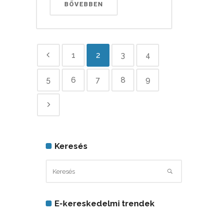
BŐVEBBEN
1
2
3
4
5
6
7
8
9
Keresés
E-kereskedelmi trendek