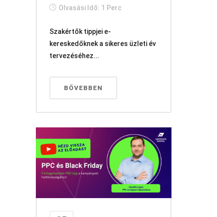
Olvasási Idő: 1 Perc
Szakértők tippjei e-
kereskedőknek a sikeres üzleti év
tervezéséhez...
BŐVEBBEN