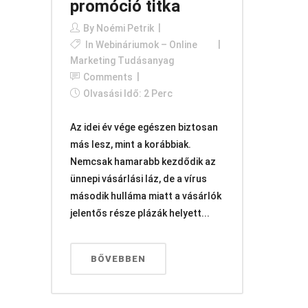
promóció titka
By
Noémi Petrik
In
Webináriumok – Online
Marketing Tudásanyag
Comments
Olvasási Idő: 2 Perc
Az idei év vége egészen biztosan
más lesz, mint a korábbiak.
Nemcsak hamarabb kezdődik az
ünnepi vásárlási láz, de a vírus
második hulláma miatt a vásárlók
jelentős része plázák helyett...
BŐVEBBEN