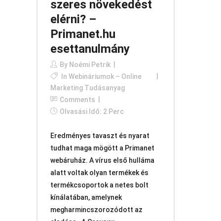
szeres növekedést
elérni? –
Primanet.hu
esettanulmány
By
Noémi Petrik
In
Webináriumok – Online
Marketing Tudásanyag
Comments
Olvasási Idő: 2 Perc
Eredményes tavaszt és nyarat
tudhat maga mögött a Primanet
webáruház. A vírus első hulláma
alatt voltak olyan termékek és
termékcsoportok a netes bolt
kínálatában, amelynek
megharmincszorozódott az