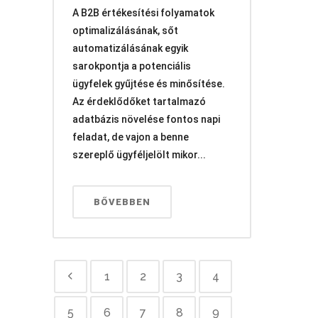
A B2B értékesítési folyamatok
optimalizálásának, sőt
automatizálásának egyik
sarokpontja a potenciális
ügyfelek gyűjtése és minősítése.
Az érdeklődőket tartalmazó
adatbázis növelése fontos napi
feladat, de vajon a benne
szereplő ügyféljelölt mikor...
BŐVEBBEN
1
2
3
4
5
6
7
8
9