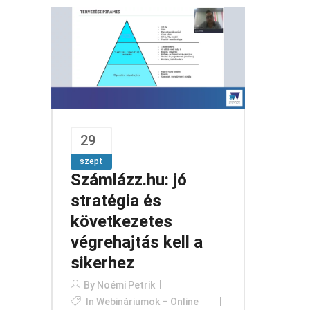
29
szept
Számlázz.hu: jó
stratégia és
következetes
végrehajtás kell a
sikerhez
By
Noémi Petrik
In
Webináriumok – Online