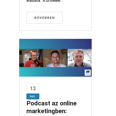
eladása. A Growww...
BŐVEBBEN
13
nov
Podcast az online
marketingben: