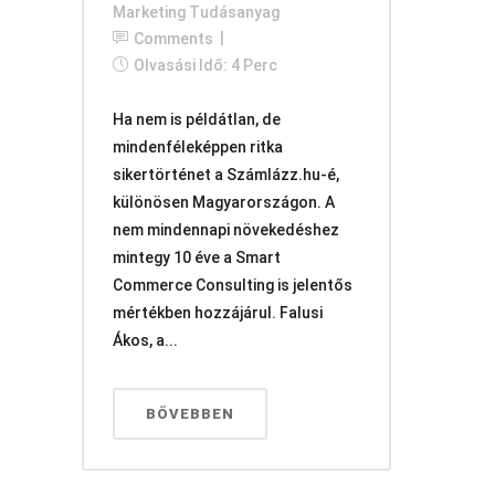
Marketing Tudásanyag
Comments
Olvasási Idő: 4 Perc
Ha nem is példátlan, de
mindenféleképpen ritka
sikertörténet a Számlázz.hu-é,
különösen Magyarországon. A
nem mindennapi növekedéshez
mintegy 10 éve a Smart
Commerce Consulting is jelentős
mértékben hozzájárul. Falusi
Ákos, a...
BŐVEBBEN