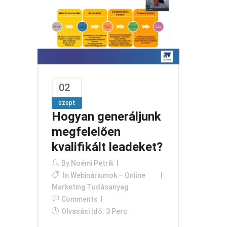
02
szept
Hogyan generáljunk
megfelelően
kvalifikált leadeket?
By
Noémi Petrik
In
Webináriumok – Online
Marketing Tudásanyag
Comments
Olvasási Idő: 3 Perc