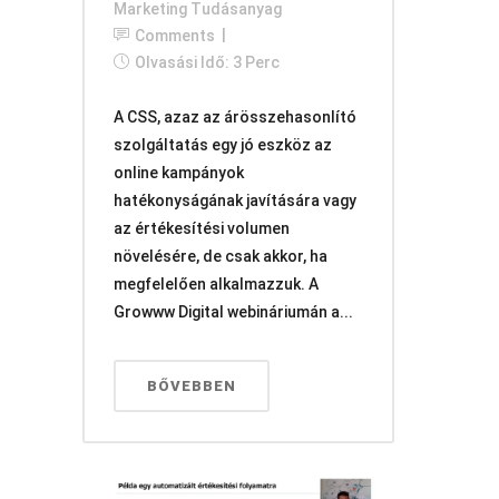
Marketing Tudásanyag
Comments
Olvasási Idő: 3 Perc
A CSS, azaz az árösszehasonlító
szolgáltatás egy jó eszköz az
online kampányok
hatékonyságának javítására vagy
az értékesítési volumen
növelésére, de csak akkor, ha
megfelelően alkalmazzuk. A
Growww Digital webináriumán a...
BŐVEBBEN