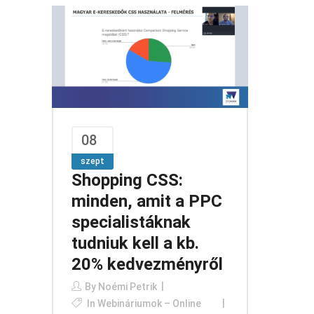
08
szept
Shopping CSS:
minden, amit a PPC
specialistáknak
tudniuk kell a kb.
20% kedvezményről
By
Noémi Petrik
In
Webináriumok – Online