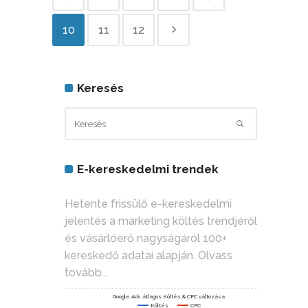
10
11
12
Keresés
E-kereskedelmi trendek
Hetente frissülő e-kereskedelmi
jelentés a marketing költés trendjéről
és vásárlóerő nagyságáról 100+
kereskedő adatai alapján.
Olvass
tovább...
Google Ads átlagos Költés & CPC változása
Költés
CPC