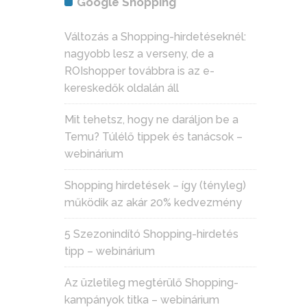
Google Shopping
Változás a Shopping-hirdetéseknél:
nagyobb lesz a verseny, de a
ROIshopper továbbra is az e-
kereskedők oldalán áll
Mit tehetsz, hogy ne daráljon be a
Temu? Túlélő tippek és tanácsok –
webinárium
Shopping hirdetések – így (tényleg)
működik az akár 20% kedvezmény
5 Szezonindító Shopping-hirdetés
tipp – webinárium
Az üzletileg megtérülő Shopping-
kampányok titka – webinárium