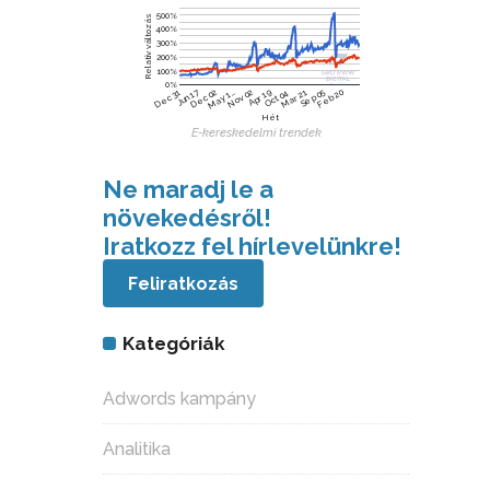
500%
Relatív változás
400%
300%
200%
100%
0%
Jun 17
Dec 02
Nov 02
Sep 05
Feb 20
Dec 31
May 1…
Apr 19
Oct 04
Mar 21
Hét
E-kereskedelmi trendek
Ne maradj le a
növekedésről!
Iratkozz fel hírlevelünkre!
Feliratkozás
Kategóriák
Adwords kampány
Analitika