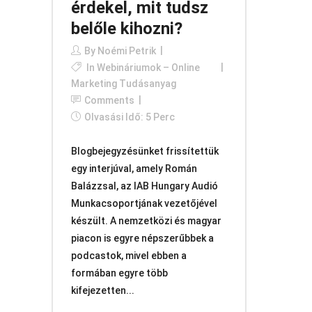
érdekel, mit tudsz
belőle kihozni?
By
Noémi Petrik
In
Webináriumok – Online
Marketing Tudásanyag
Comments
Olvasási Idő: 5 Perc
Blogbejegyzésünket frissítettük
egy interjúval, amely Román
Balázzsal, az IAB Hungary Audió
Munkacsoportjának vezetőjével
készült. A nemzetközi és magyar
piacon is egyre népszerűbbek a
podcastok, mivel ebben a
formában egyre több
kifejezetten...