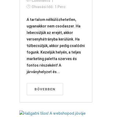
Comments
Olvasási Idő: 1 Perc
A tartalom nélkülözhetetlen,
ugyanakkor nem csodaszer. Ha
lebecsüljük az erejét, akkor
versenyhátrányba kerülünk. Ha
túlbecsüljük, akkor pedig csalódni
fogunk. Kezeljük helyén, a teljes
marketing paletta szerves és
fontos részeként! A
járványhelyzet és...
BŐVEBBEN