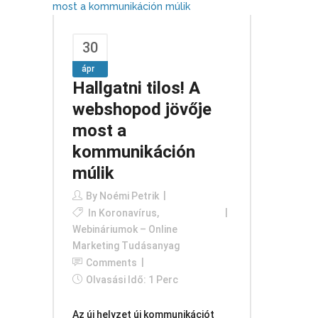
30
ápr
Hallgatni tilos! A
webshopod jövője
most a
kommunikáción
múlik
By
Noémi Petrik
In
Koronavírus
,
Webináriumok – Online
Marketing Tudásanyag
Comments
Olvasási Idő: 1 Perc
Az új helyzet új kommunikációt