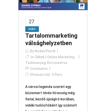
27
márc
Tartalommarketing
válsághelyzetben
By
Noémi Petrik
In
Cikkek | Online Marketing
Tudásanyag
,
Koronavírus
Comments
Olvasási Idő: 5 Perc
A városi legenda szerint egy
közismert tévés híresség még
fiatal, kezdő újságíró korában,
vidéki tudósítóként így számolt