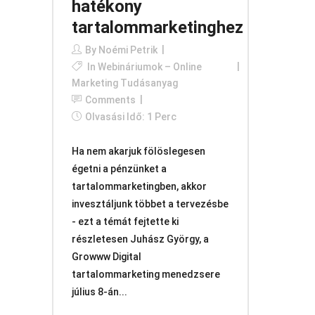
hatékony
tartalommarketinghez
By
Noémi Petrik
In
Webináriumok – Online
Marketing Tudásanyag
Comments
Olvasási Idő: 1 Perc
Ha nem akarjuk fölöslegesen
égetni a pénzünket a
tartalommarketingben, akkor
invesztáljunk többet a tervezésbe
- ezt a témát fejtette ki
részletesen Juhász György, a
Growww Digital
tartalommarketing menedzsere
július 8-án...