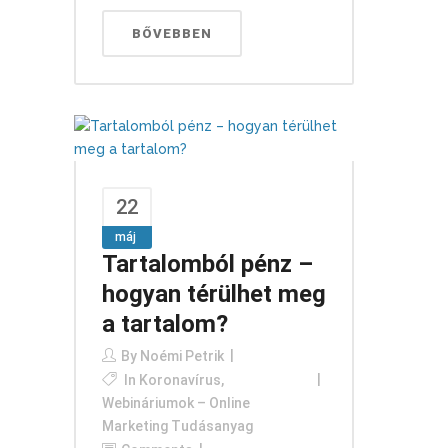
BŐVEBBEN
22
máj
Tartalomból pénz –
hogyan térülhet meg
a tartalom?
By
Noémi Petrik
In
Koronavírus
,
Webináriumok – Online
Marketing Tudásanyag