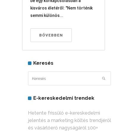
be egy körkapcsolásban a
kisváros életéről: "Nem történik
semmi különös...
BŐVEBBEN
Keresés
E-kereskedelmi trendek
Hetente frissülő e-kereskedelmi
jelentés a marketing költés trendjéről
és vásárlóerő nagyságáról 100+