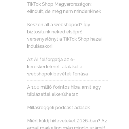
TikTok Shop Magyarországon:
elindult, de még nem mindenkinek
Készen áll a webshopod? Így
biztosítunk neked elsöprő
versenyelőnyt a TikTok Shop hazai
indulásakor!
Az AI felforgatja az e-
kereskedelmet: átalakul a
webshopok bevételi forrása
A 100 millió forintos hiba, amit egy
táblázattal elkerülhetsz
Millásreggeli podcast adások
Miért küldj hírleveleket 2026-ban? Az
email marketing még mindig számít!