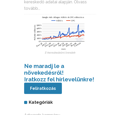
kereskedő adatai alapján.
Olvass
tovább...
Google Ads átlagos Költés & CPC változása
Költés
CPC
500%
Relatív változás
400%
300%
200%
100%
0%
Dec 02
Nov 02
Jun 17
Feb 20
Oct 04
Mar 21
Sep 05
May 1…
Apr 19
Dec 31
Hét
E-kereskedelmi trendek
Ne maradj le a
növekedésről!
Iratkozz fel hírlevelünkre!
Feliratkozás
Kategóriák